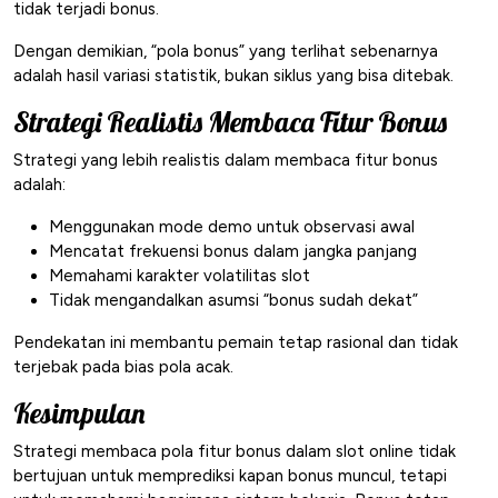
tidak terjadi bonus.
Dengan demikian, “pola bonus” yang terlihat sebenarnya
adalah hasil variasi statistik, bukan siklus yang bisa ditebak.
Strategi Realistis Membaca Fitur Bonus
Strategi yang lebih realistis dalam membaca fitur bonus
adalah:
Menggunakan mode demo untuk observasi awal
Mencatat frekuensi bonus dalam jangka panjang
Memahami karakter volatilitas slot
Tidak mengandalkan asumsi “bonus sudah dekat”
Pendekatan ini membantu pemain tetap rasional dan tidak
terjebak pada bias pola acak.
Kesimpulan
Strategi membaca pola fitur bonus dalam slot online tidak
bertujuan untuk memprediksi kapan bonus muncul, tetapi