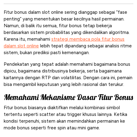
Fitur bonus dalam slot online sering dianggap sebagai “fase
penting” yang menentukan besar kecilnya hasil permainan.
Namun, di balik itu semua, fitur bonus tetap bekerja
berdasarkan sistem probabilitas yang dikendalikan algoritma.
Karena itu, memahami
strategi membaca pola fitur bonus
dalam slot online
lebih tepat dipandang sebagai analisis ritme
sistem, bukan prediksi pasti kemenangan.
Pendekatan yang tepat adalah memahami bagaimana bonus
dipicu, bagaimana distribusinya bekerja, serta bagaimana
kaitannya dengan RTP dan volatilitas. Dengan cara ini, pemain
bisa mengambil keputusan yang lebih rasional dan terukur.
Memahami Mekanisme Dasar Fitur Bonus
Fitur bonus biasanya diaktifkan melalui kombinasi simbol
tertentu seperti scatter atau trigger khusus lainnya. Ketika
kondisi terpenuhi, sistem akan memindahkan permainan ke
mode bonus seperti free spin atau mini game.