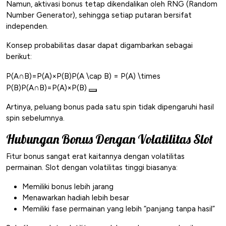
Namun, aktivasi bonus tetap dikendalikan oleh RNG (Random
Number Generator), sehingga setiap putaran bersifat
independen.
Konsep probabilitas dasar dapat digambarkan sebagai
berikut:
P(A∩B)=P(A)×P(B)P(A \cap B) = P(A) \times
P(B)
P
(
A
∩
B
)
=
P
(
A
)
×
P
(
B
)
Artinya, peluang bonus pada satu spin tidak dipengaruhi hasil
spin sebelumnya.
Hubungan Bonus Dengan Volatilitas Slot
Fitur bonus sangat erat kaitannya dengan volatilitas
permainan. Slot dengan volatilitas tinggi biasanya:
Memiliki bonus lebih jarang
Menawarkan hadiah lebih besar
Memiliki fase permainan yang lebih “panjang tanpa hasil”