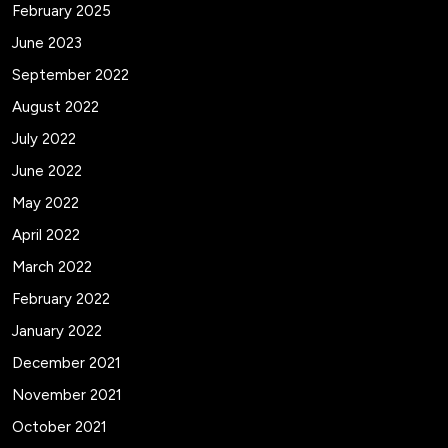
February 2025
June 2023
September 2022
August 2022
July 2022
June 2022
May 2022
April 2022
March 2022
February 2022
January 2022
December 2021
November 2021
October 2021