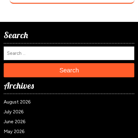
Search
Search
Archives
August 2026
July 2026
June 2026
May 2026