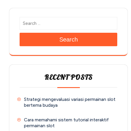
Search
RECENT POSTS
Strategi mengevaluasi variasi permainan slot
bertema budaya
Cara memahami sistem tutorial interaktif
permainan slot