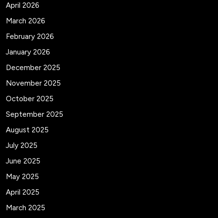
April 2026
March 2026
February 2026
January 2026
December 2025
November 2025
October 2025
September 2025
August 2025
July 2025
June 2025
May 2025
April 2025
March 2025