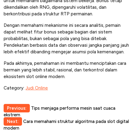
untuk memahami bagaimana sistem bekerja. Bonus tetap
dikendalikan oleh RNG, dipengaruhi volatilitas, dan
berkontribusi pada struktur RTP permainan.
Dengan memahami mekanisme ini secara analitis, pemain
dapat melihat fitur bonus sebagai bagian dari sistem
probabilitas, bukan sebagai pola yang bisa ditebak.
Pendekatan berbasis data dan observasi jangka panjang jauh
lebih efektif dibanding mengejar asumsi pola kemenangan.
Pada akhirnya, pemahaman ini membantu menciptakan cara
bermain yang lebih stabil, rasional, dan terkontrol dalam
ekosistem slot online modern.
Category:
Judi Online
Post
Previous:
Tips menjaga performa mesin saat cuaca
ekstrem
navigation
Next:
Cara memahami struktur algoritma pada slot digital
modern