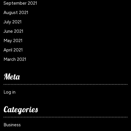
September 2021
August 2021
July 2021
June 2021
May 2021
April 2021
March 2021
Meta
Log in
Categories
Business