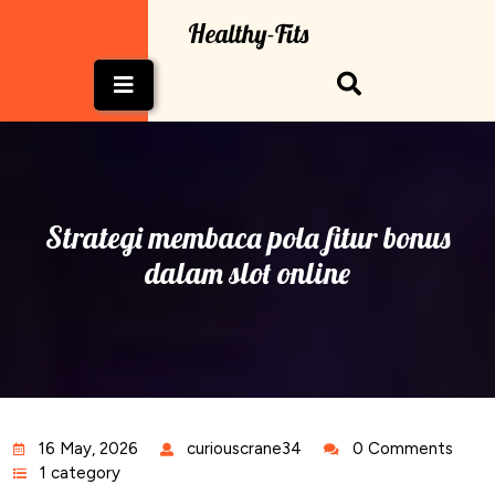
Skip
Healthy-Fits
to
content
Open
Button
Strategi membaca pola fitur bonus
dalam slot online
16 May, 2026
curiouscrane34
0 Comments
1 category