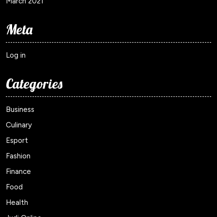
March 2021
Meta
Log in
Categories
Business
Culinary
Esport
Fashion
Finance
Food
Health