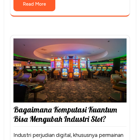
Read More
Bagaimana Komputasi Kuantum
Bisa Mengubah Industri Slot?
Industri perjudian digital, khususnya permainan