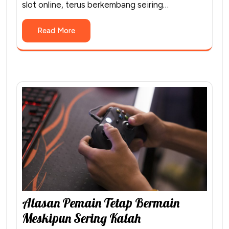
slot online, terus berkembang seiring…
Read More
Alasan Pemain Tetap Bermain
Meskipun Sering Kalah