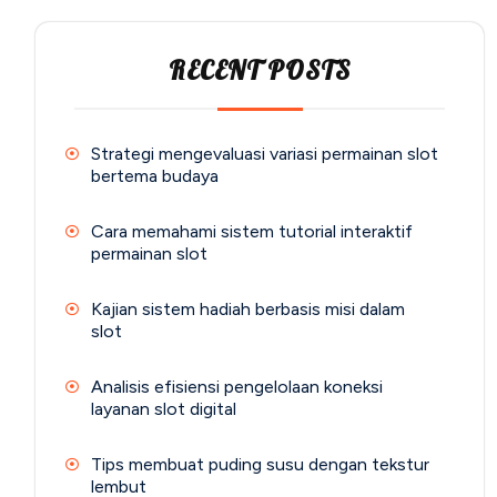
RECENT POSTS
Strategi mengevaluasi variasi permainan slot
bertema budaya
Cara memahami sistem tutorial interaktif
permainan slot
Kajian sistem hadiah berbasis misi dalam
slot
Analisis efisiensi pengelolaan koneksi
layanan slot digital
Tips membuat puding susu dengan tekstur
lembut