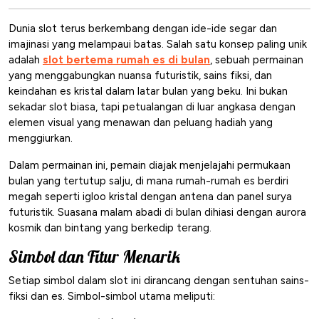
Dunia slot terus berkembang dengan ide-ide segar dan
imajinasi yang melampaui batas. Salah satu konsep paling unik
adalah
slot bertema rumah es di bulan
, sebuah permainan
yang menggabungkan nuansa futuristik, sains fiksi, dan
keindahan es kristal dalam latar bulan yang beku. Ini bukan
sekadar slot biasa, tapi petualangan di luar angkasa dengan
elemen visual yang menawan dan peluang hadiah yang
menggiurkan.
Dalam permainan ini, pemain diajak menjelajahi permukaan
bulan yang tertutup salju, di mana rumah-rumah es berdiri
megah seperti igloo kristal dengan antena dan panel surya
futuristik. Suasana malam abadi di bulan dihiasi dengan aurora
kosmik dan bintang yang berkedip terang.
Simbol dan Fitur Menarik
Setiap simbol dalam slot ini dirancang dengan sentuhan sains-
fiksi dan es. Simbol-simbol utama meliputi: