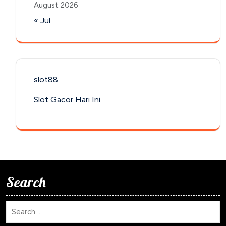
August 2026
« Jul
slot88
Slot Gacor Hari Ini
Search