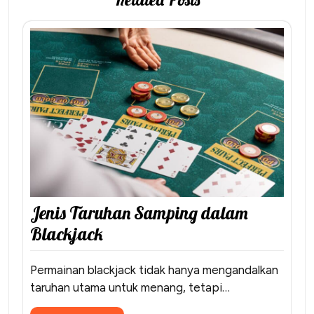
Jenis Taruhan Samping dalam
Blackjack
Permainan blackjack tidak hanya mengandalkan
taruhan utama untuk menang, tetapi…