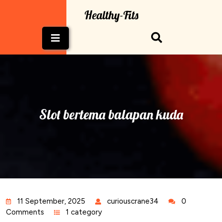
Skip
Healthy-Fits
to
content
Open
Button
Slot bertema balapan kuda
11 September, 2025
curiouscrane34
0
Comments
1 category