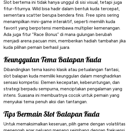
Slot bertema ini tidak hanya unggul di sisi visual, tetapi juga
fitur-fiturnya. Wild bisa hadir dalam bentuk kuda tercepat,
sementara scatter berupa bendera finis. Free spins sering
menampilkan mini-game interaktif, seperti memilih kuda
favorit yang berpotensi membawa multiplier kemenangan.
Ada juga fitur “Race Bonus” di mana gulungan berubah
menjadi arena pacuan mini, memberikan hadiah tambahan jika
kuda pilihan pemain berhasil juara.
Keunggulan Tema Balapan Kuda
Dibandingkan tema kasino klasik atau petualangan fantasi,
slot balapan kuda memiliki keunggulan dalam menghadirkan
sensasi kompetisi. Elemen kecepatan, keberuntungan, dan
strategi berpadu sempurna, menciptakan pengalaman yang
intens. Suasana ini membuatnya cocok untuk pemain yang
menyukai tema penuh aksi dan tantangan.
Tips Bermain Slot Balapan Kuda
Untuk memaksimalkan keseruan, pilih game dengan volatilitas
menengah agar peluang menang seimbang dengan frekuensi