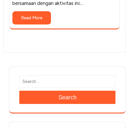
bersamaan dengan aktivitas ini:…
Read More
Search