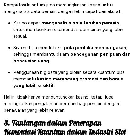
Komputasi kuantum juga memungkinkan kasino untuk
menganalisis data pemain dengan lebih cepat dan akurat.
Kasino dapat
menganalisis pola taruhan pemain
untuk memberikan rekomendasi permainan yang lebih
sesuai.
Sistem bisa mendeteksi
pola perilaku mencurigakan
,
sehingga membantu dalam
pencegahan penipuan dan
pencucian uang
.
Penggunaan big data yang diolah secara kuantum bisa
membantu
kasino merancang promosi dan bonus
yang lebih efektif
.
Hal ini tidak hanya menguntungkan kasino, tetapi juga
meningkatkan pengalaman bermain bagi pemain dengan
penawaran yang lebih relevan.
3. Tantangan dalam Penerapan
Komputasi Kuantum dalam Industri Slot