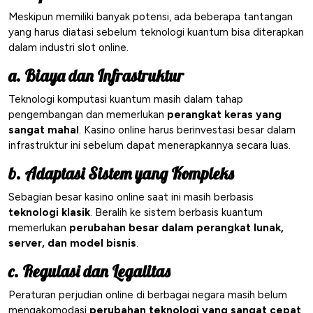
Meskipun memiliki banyak potensi, ada beberapa tantangan
yang harus diatasi sebelum teknologi kuantum bisa diterapkan
dalam industri slot online.
a. Biaya dan Infrastruktur
Teknologi komputasi kuantum masih dalam tahap
pengembangan dan memerlukan
perangkat keras yang
sangat mahal
. Kasino online harus berinvestasi besar dalam
infrastruktur ini sebelum dapat menerapkannya secara luas.
b. Adaptasi Sistem yang Kompleks
Sebagian besar kasino online saat ini masih berbasis
teknologi klasik
. Beralih ke sistem berbasis kuantum
memerlukan
perubahan besar dalam perangkat lunak,
server, dan model bisnis
.
c. Regulasi dan Legalitas
Peraturan perjudian online di berbagai negara masih belum
mengakomodasi
perubahan teknologi yang sangat cepat
.