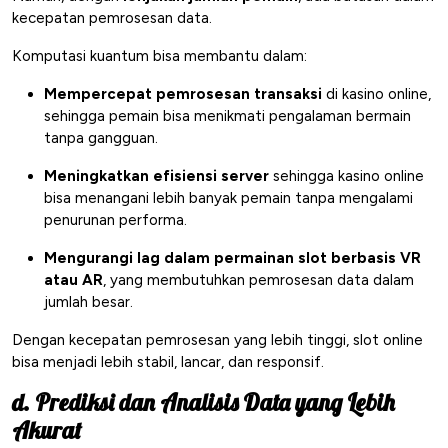
kecepatan pemrosesan data.
Komputasi kuantum bisa membantu dalam:
Mempercepat pemrosesan transaksi
di kasino online,
sehingga pemain bisa menikmati pengalaman bermain
tanpa gangguan.
Meningkatkan efisiensi server
sehingga kasino online
bisa menangani lebih banyak pemain tanpa mengalami
penurunan performa.
Mengurangi lag dalam permainan slot berbasis VR
atau AR
, yang membutuhkan pemrosesan data dalam
jumlah besar.
Dengan kecepatan pemrosesan yang lebih tinggi, slot online
bisa menjadi lebih stabil, lancar, dan responsif.
d. Prediksi dan Analisis Data yang Lebih
Akurat