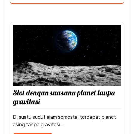
Slot dengan suasana planet tanpa
gravitasi
Di suatu sudut alam semesta, terdapat planet
asing tanpa gravitasi.…